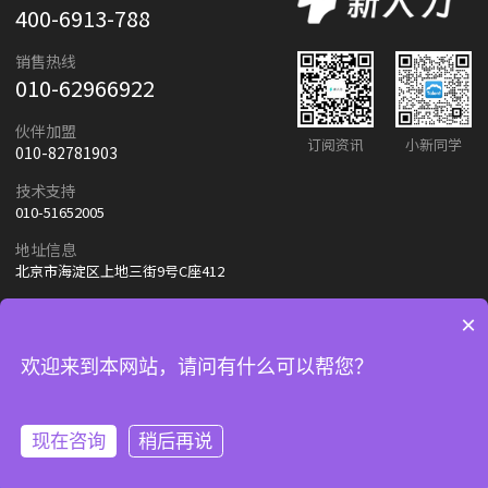
400-6913-788
销售热线
010-62966922
伙伴加盟
订阅资讯
小新同学
010-82781903
技术支持
010-51652005
地址信息
北京市海淀区上地三街9号C座412
×
友情链接：
朗新天霁
百度
欢迎来到本网站，请问有什么可以帮您？
© 2024-2025 北京朗新天霁软件技术有限公司
京ICP备11019233号-1
现在咨询
稍后再说
立即沟通
联系电话
返回顶部