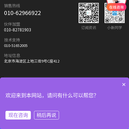
销售热线
010-62966922
伙伴加盟
订阅资讯
小新同学
010-82781903
技术支持
010-51652005
地址信息
北京市海淀区上地三街9号C座412
友情链接：
朗新天霁
百度
×
欢迎来到本网站，请问有什么可以帮您？
© 2024-2025 北京朗新天霁软件技术有限公司
京ICP备11019233号-1
现在咨询
稍后再说
立即沟通
联系电话
返回顶部