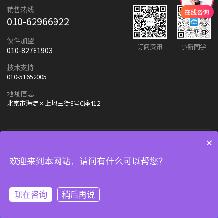
销售热线
010-62966922
伙伴加盟
订阅资讯
小新同学
010-82781903
技术支持
010-51652005
地址信息
北京市海淀区上地三街9号C座412
友情链接：
朗新天霁
百度
×
欢迎来到本网站，请问有什么可以帮您？
© 2024-2025 北京朗新天霁软件技术有限公司
京ICP备11019233号-1
现在咨询
稍后再说
立即沟通
联系电话
返回顶部