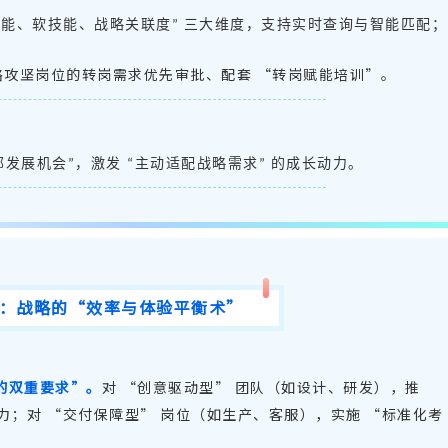
技能、软技能、战略关联度
三大维度，支持实时查询与智能匹配；
”
略攻坚岗位的转岗需求优先审批、配套
“
转岗赋能培训
”
。
部发展机会
，激发
主动适配战略需求
的成长动力。
”
“
”
：战略的
“效率与体验平衡术”
的双重要求
”
。
对
“
创意驱动型
”
团队（如设计、研发），推
力；对
“
交付保障型
”
岗位（如生产、客服），实施
“
标准化考