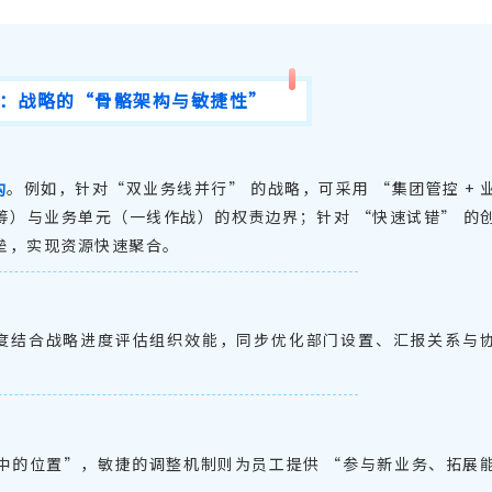
：战略的
“骨骼架构与敏捷性”
。例如，针对
“双业务线并行” 的战略，可采用 “集团管控 + 
构
筹）与业务单元（一线作战）的权责边界；针对 “快速试错” 的
垒，实现资源快速聚合。
度结合战略进度评估组织效能，同步优化部门设置、汇报关系与
中的位置
”
，敏捷的调整机制则为员工提供
“
参与新业务、拓展