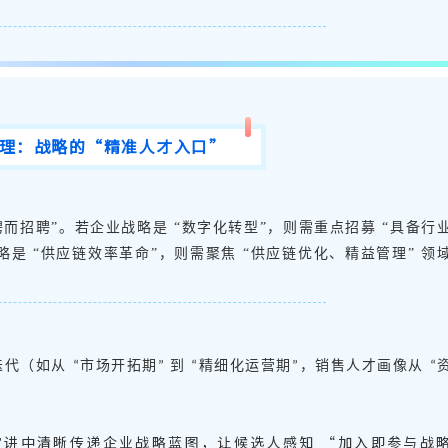
理：战略的
“精准人才入口”
聘而招聘”。若企业战略是 “数字化转型”，则需重点招募 “具备行
略是 “供应链效率革命”，则需聚焦 “供应链优化、精益管理” 领
迭代（如从
市场开拓期
到
精细化运营期
，销售人才画像从
“
”
“
”
“
宣讲中清晰传递企业战略蓝图，让候选人感知
“
加入即参与战