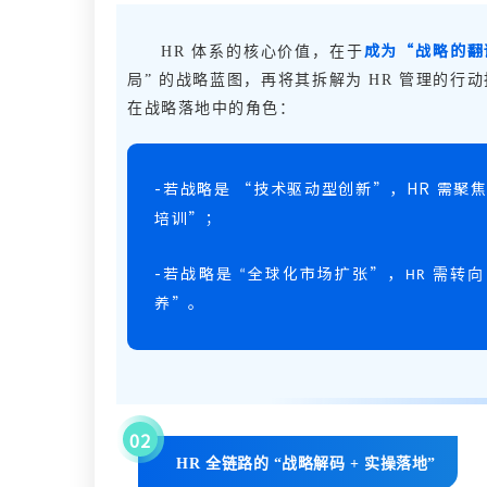
成为
“战略的翻
HR 体系的核心价值，在于
局” 的战略蓝图，再将其拆解为 HR 管理的行动指
在战略落地中的角色：
-
若战略是
“
技术驱动型创新
”
，
HR
需聚
培训
”
；
-
若战略是
全球化市场扩张
”
，
需转向
“
HR
养
”
。
02
HR 全链路的 “战略解码 + 实操落地”