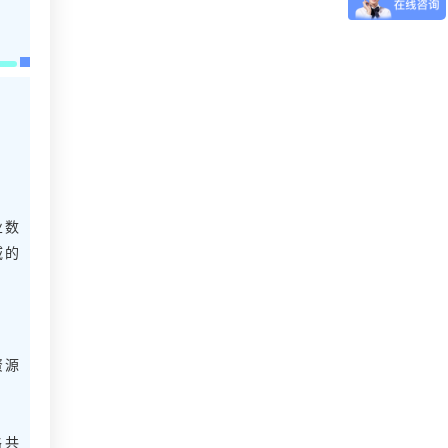
业数
域的
资源
略共