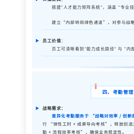
搭建
人才能力矩阵系统
，涵盖
专业
“
”
“
建立
“
内部转岗绿色通道
”
，对参与战
员工价值
：
员工可清晰看到
能力成长路径
与
内
“
”
“
四
、
考勤管理
战略需求
：
差异化考勤服务于
“
战略对效率
/
创新
行
“
弹性工时
+
成果导向考核
”
，释放创造
勤
+
流程效率考核
”
，确保业务稳定性。