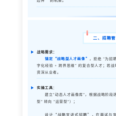
边界
”
的机会。
二、
招聘管
战略需求
：
锚定
“战略型人才画像”
，拒绝 “为招
字化经验 + 跨界思维” 的复合型人才；若战
资深从业者。
实操工具
：
建立
动态人才画像库
，根据战略阶段
“
”
型
转向
运营型
）；
”
“
”
设计
“
战略宣讲式招聘
”
，在面试与