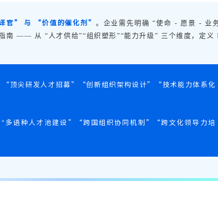
译官” 与 “价值的催化剂”
。企业需先明确 “使命 - 愿景 - 业
南 —— 从 “人才供给”“组织塑形”“能力升级” 三个维度，定义 
焦
“
顶尖研发人才招募
”“
创新组织架构设计
”“
技术能力体系化
多语种人才池建设
”“
跨国组织协同机制
”“
跨文化领导力培
“