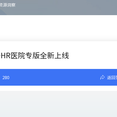
资源洞察
DHR医院专版全新上线
：
280
返回