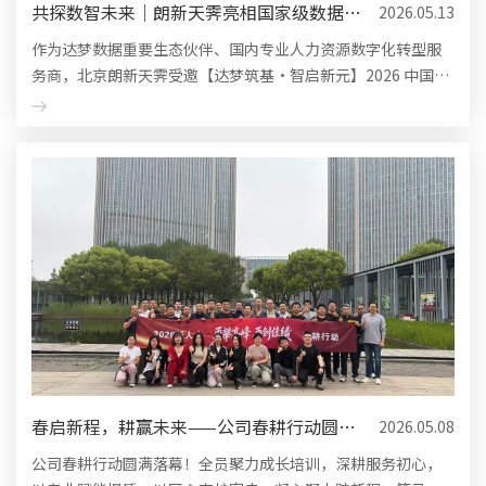
共探数智未来｜朗新天霁亮相国家级数据库
2026.05.13
产业大会，筑牢 HR ...
作为达梦数据重要生态伙伴、国内专业人力资源数字化转型服
务商，北京朗新天霁受邀【达梦筑基・智启新元】2026 中国数
据库技术与产业大会。
春启新程，耕赢未来——公司春耕行动圆满
2026.05.08
落幕，全员聚力提质增效
公司春耕行动圆满落幕！全员聚力成长培训，深耕服务初心，