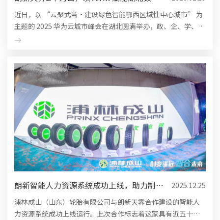
融合新生态
近日，以 “云聚武当・建设绿色智能鄂西区域性中心城市” 为
主题的 2025 华为云城市峰会在湖北圆满举办，政、企、学、研
各界嘉宾齐聚一堂，共话数字经济发展与绿色算力产业未来。
作为华为云长...
朗新智能人力资源系统成功上线，助力制造
2025.12.25
业轮胎巨头-浦林成山...
浦林成山（山东）轮胎有限公司与朗新天霁合作建设的智能人
力资源系统成功上线运行。此次合作标志着这家具有近五十年