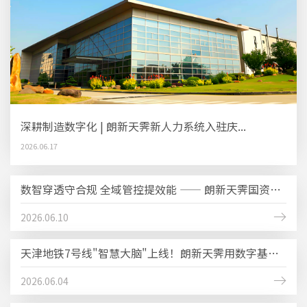
深耕制造数字化 | 朗新天霁新人力系统入驻庆...
2026.06.17
我们提供的培训服务
数智穿透守合规 全域管控提效能 —— 朗新天霁国资监管...
从“数字员工”到“硅基同事”：2026，HR智能体正...
2025.07.21
2026.06.10
2026.07.21
我们提供的运维服务
天津地铁7号线"智慧大脑"上线！朗新天霁用数字基因重...
当组织拥有两套思维：AI Native解构“管理”定义
2025.07.21
2026.06.04
2026.07.14