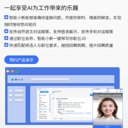
一起享受AI为工作带来的乐趣
包括人力规划/人员管理/合同管理/考勤管理/薪酬管理/保险福利
包括招聘管理/绩效管理/培训管理
包括干部管理/民主测评/证照管理/职称评审/任职资格/党建管理
智能小新能够准确地理解问题，并提供即时、精准的解答，实现
随时随地想问就问
包括胜任力管理/继任发展管理
多层级多种组织机构，满足集团统一管控
通过全生命周期数字化管理、胜任力模型评估与任免流程智能监
支持自然语言对话搜索，支持图表展示，支持多轮对话搜索
一键发布，自动筛选海量简历，精准匹配优质人才
控，实现干部选拔、培养、考核与调配的科学化与规范化，强化组
灵活制定虚拟组织，方便临时管理需求
通过职位名称，
智能小新一键帮写你
职位
JD
核心能力与岗位需求的匹配度，确保人岗适配
对招聘数据沉淀分析，释放招聘数据价值
织梯队建设与战略人才储备
随时查看岗位信息图表，快速了解超缺编情况
快速匹配候选人与职位要求，缩短招聘周期，提升招聘质量
通过持续评估和发展员工能力，提升组织整体绩效和竞争力
提供多方法、多指标、多层次的全方位绩效考核体系，支持
支持各种复杂考勤及排班，多种打卡数据采集，实时精准计算出
实现干部与人才队伍的客观公正评价，为组织决策提供真实可靠
关键岗位的人才梯队建设，确保核心职位有合格的接班人
KPI/360/OKR/MBO等多种考核方式
勤信息
的民意参考
预约产品演示
系统化的培养计划，保障组织未来领导力和业务发展的可持续性
推动战略性绩效考核体系落地，对绩效过程全面掌控
多规则自动计算薪酬，一键报税，实时同步人员变动、个人专项
通过电子化存档、智能效期预警与权限分级管控保证关键证照的
快速搭建企业培训学习平台，推动企业向学习型组织变革
变动及上报核对，确保薪酬公平合理
全生命周期合规管理，杜绝风险
职称申报、评审与认定的全流程线上管理，确保评审工作高效、
公平、可追溯