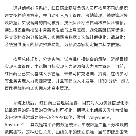
通过朗新eHR系统，红日药业薪资负责人员可按照不同的组织
建立多种薪资方案，并自动引入员工管理、考勤管理、绩效管理模
块数据；实现薪酬的自动核算，按照保险标准自动核算保险差额，
通过报表自动校验本月薪资发放与上月差额，避免薪酬核算错误；
建立多种查询分析体系，实现薪资数据查询统计便捷化、简单化；
系统提供强大的薪资预算功能，为薪资总额制定提供科学依据。
按照总体规划、分步实施、试点推广相结合的策略，近期目标
实现人事管理，中远期目标实现人力资源和人力资本管理。目前，
红日药业已实现基础人事管理，未来可扩充培训、招聘、在线学习
等业务实现人力资源管理，并且可建立人才发展、HRBI分析、能力
管理等战略构架实现人才资本管理。
系统上线后， 红日药业管理层透露，目前对人力资源信息化系
统最满意的是报表的灵活性和可视化，期望未来朗新天霁作为增加
客户粘性非常重要的一环的APP优化，做到“Anywhere，
Anytime”；其次是跨平台的数据统计，实现数据库里不分模块的
数据抓取。这种线性关系、曲线关系的建立很难，当前即使是国际