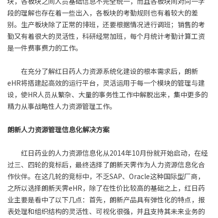
块，各板块之间人员基础信息不完全统一，而且各板块间对同一字
段的理解也存在着一些出入，各板块的考勤规则也有着较大的差
别。生产板块除了正常的排班，还要根据情况进行调班；销售的考
勤又有着很大的灵活性，科研经常加班，每个月统计考勤计算工资
是一件费事费力的工作。
在充分了解红日药人力资源系统化建设的根本需求后，朗新
eHR将搭建起高效的运行平台，灵活运用于每一个模块的管理与建
设，使HR人员从繁杂、大量的事务性工作中解脱出来，集中更多的
精力从事战略性人力资源管理工作。
朗新人力资源管理信息化解决方案
红日药业的人力资源信息化从2014年10月份就开始启动，在经
过三、四轮的竞标后，最终选择了朗新天霁作为人力资源信息化合
作伙伴。在这几轮的竞标中，不乏SAP、Oracle这种国际型厂商，
之所以选择朗新天霁eHR，除了在性价比较高的基础之上，红日药
业主要是看中了以下几点：首先，朗新产品具有弹性化的特点，报
表处理和组织结构的灵活性、可视化很强，并且支持其未来业务的